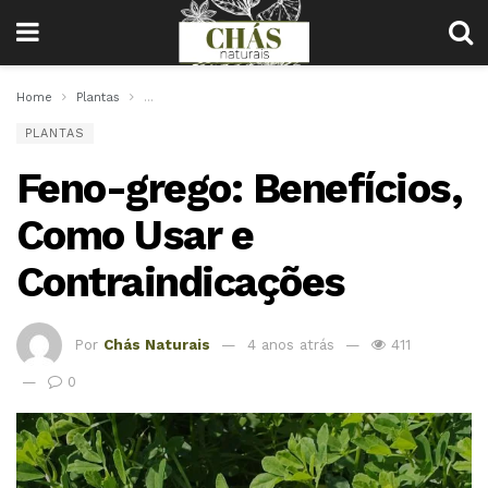
Home
Plantas
Feno-grego: Benefícios, Como Usar e Contraindicações
PLANTAS
Feno-grego: Benefícios,
Como Usar e
Contraindicações
Por
Chás Naturais
4 anos atrás
411
0