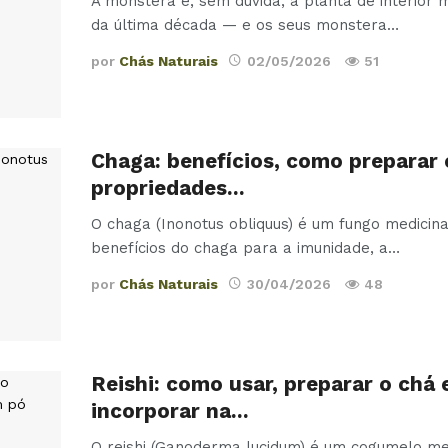
A monstera é, sem dúvida, a planta de interior m
da última década — e os seus monstera
…
por
Chás Naturais
02/05/2026
51
Chaga: benefícios, como preparar 
propriedades…
O chaga (Inonotus obliquus) é um fungo medicina
benefícios do chaga para a imunidade, a
…
por
Chás Naturais
30/04/2026
48
Reishi: como usar, preparar o chá 
incorporar na…
O reishi (Ganoderma lucidum) é um cogumelo med