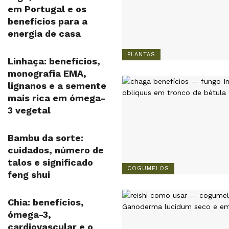
em Portugal e os
benefícios para a
energia de casa
PLANTAS
Linhaça: benefícios,
monografia EMA,
lignanos e a semente
mais rica em ómega-
3 vegetal
Bambu da sorte:
cuidados, número de
talos e significado
COGUMELOS
feng shui
Chia: benefícios,
ómega-3,
cardiovascular e o