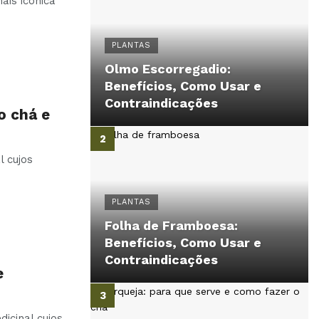
ais icónica
PLANTAS
Olmo Escorregadio:
Benefícios, Como Usar e
Contraindicações
o chá e
l cujos
PLANTAS
Folha de Framboesa:
Benefícios, Como Usar e
Contraindicações
e
icinal cujos