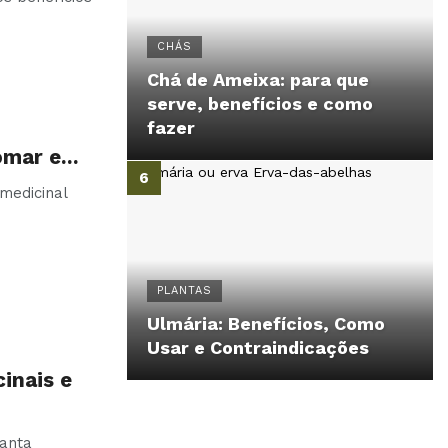
CHÁS
Chá de Ameixa: para que
serve, benefícios e como
fazer
tomar e…
 medicinal
PLANTAS
Ulmária: Benefícios, Como
Usar e Contraindicações
inais e
lanta