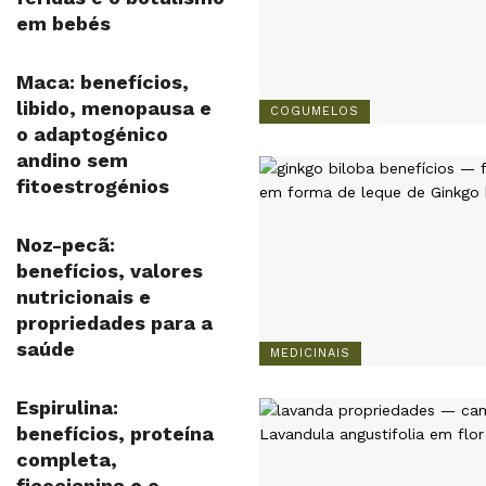
em bebés
Maca: benefícios,
libido, menopausa e
COGUMELOS
o adaptogénico
andino sem
fitoestrogénios
Noz-pecã:
benefícios, valores
nutricionais e
propriedades para a
saúde
MEDICINAIS
Espirulina:
benefícios, proteína
completa,
ficocianina e o