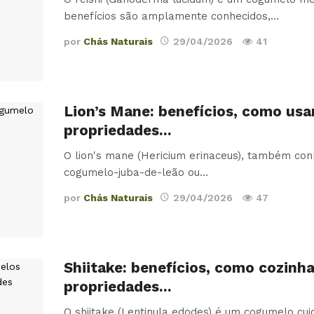
benefícios são amplamente conhecidos,
…
por
Chás Naturais
29/04/2026
41
Lion’s Mane: benefícios, como usa
propriedades…
O lion's mane (Hericium erinaceus), também co
cogumelo-juba-de-leão ou
…
por
Chás Naturais
29/04/2026
47
Shiitake: benefícios, como cozinha
propriedades…
O shiitake (Lentinula edodes) é um cogumelo cuj