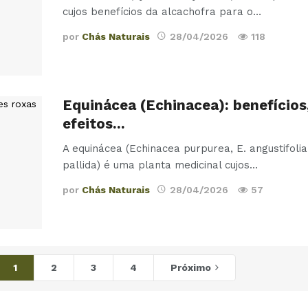
cujos benefícios da alcachofra para o
…
por
Chás Naturais
28/04/2026
118
Equinácea (Echinacea): benefícios
efeitos…
A equinácea (Echinacea purpurea, E. angustifolia
pallida) é uma planta medicinal cujos
…
por
Chás Naturais
28/04/2026
57
1
2
3
4
Próximo