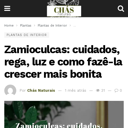
Home
Plantas
Plantas de Interior
Zamioculcas: cuidados, rega, luz
PLANTAS DE INTERIOR
Zamioculcas: cuidados,
rega, luz e como fazê-la
crescer mais bonita
Por
Chás Naturais
1 mês atrás
31
0