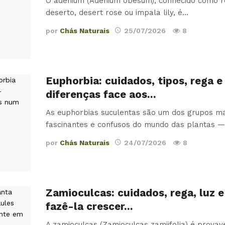
O adenium (Adenium obesum), conhecido como r
deserto, desert rose ou impala lily, é
…
por
Chás Naturais
25/07/2026
8
Euphorbia: cuidados, tipos, rega e
diferenças face aos…
As euphorbias suculentas são um dos grupos ma
fascinantes e confusos do mundo das plantas —
por
Chás Naturais
24/07/2026
8
Zamioculcas: cuidados, rega, luz 
fazê-la crescer…
A zamioculcas (Zamioculcas zamiifolia) é prova