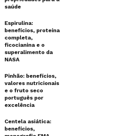
saúde
Espirulina:
benefícios, proteína
completa,
ficocianina e o
superalimento da
NASA
Pinhão: benefícios,
valores nutricionais
e o fruto seco
português por
excelência
Centela asiática:
benefícios,
monografia EMA,