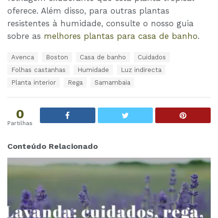
oferece. Além disso, para outras plantas
resistentes à humidade, consulte o nosso guia
sobre as
melhores plantas para casa de banho
.
T
Avenca
Boston
Casa de banho
Cuidados
a
Folhas castanhas
Humidade
Luz indirecta
g
s
Planta interior
Rega
Samambaia
:
0
Partilhas
Conteúdo Relacionado