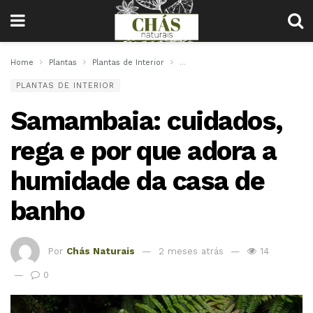
Home
Plantas
Plantas de Interior
Samambaia: cuidados, rega e po
PLANTAS DE INTERIOR
Samambaia: cuidados,
rega e por que adora a
humidade da casa de
banho
Por
Chás Naturais
2 meses atrás
14
0