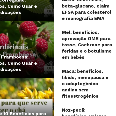
beta-glucano, claim
os, Como Usar e
EFSA para colesterol
ndicações
e monografia EMA
Mel: benefícios,
aprovação OMS para
tosse, Cochrane para
feridas e o botulismo
e Framboesa:
em bebés
os, Como Usar e
ndicações
Maca: benefícios,
libido, menopausa e
o adaptogénico
andino sem
fitoestrogénios
Noz-pecã:
: 10 Benefícios para