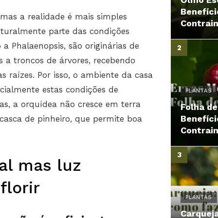
Benefíci
mas a realidade é mais simples
Contrai
turalmente parte das condições
a Phalaenopsis, são originárias de
as a troncos de árvores, recebendo
 raízes. Por isso, o ambiente da casa
rcialmente estas condições de
PLANTAS
as, a orquídea não cresce em terra
Folha d
Benefíci
casca de pinheiro, que permite boa
Contrai
al mas luz
florir
PLANTAS
Carqueja