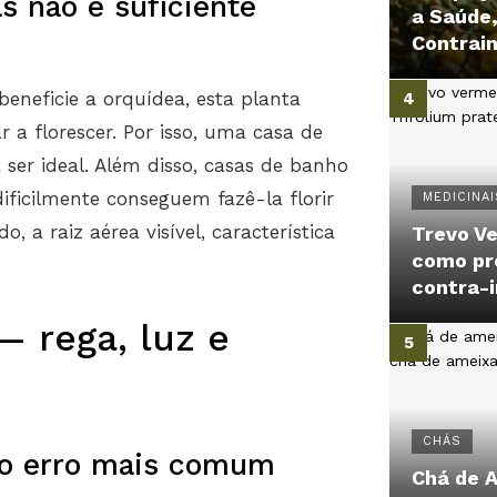
s não é suficiente
a Saúde
Contrai
neficie a orquídea, esta planta
 a florescer. Por isso, uma casa de
ser ideal. Além disso, casas de banho
ficilmente conseguem fazê-la florir
MEDICINAI
o, a raiz aérea visível, característica
Trevo Ve
como pr
contra-
 rega, luz e
CHÁS
a o erro mais comum
Chá de 