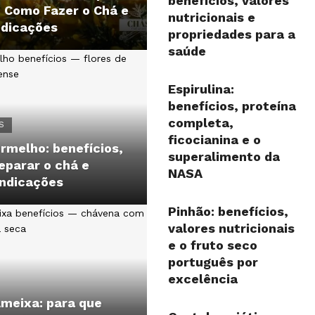
benefícios, valores
, Como Fazer o Chá e
nutricionais e
ndicações
propriedades para a
saúde
Espirulina:
benefícios, proteína
completa,
S
ficocianina e o
rmelho: benefícios,
superalimento da
eparar o chá e
NASA
indicações
Pinhão: benefícios,
valores nutricionais
e o fruto seco
português por
excelência
Ameixa: para que