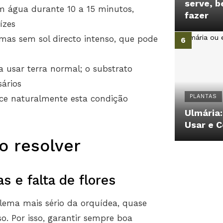
serve, b
 água durante 10 a 15 minutos,
fazer
ízes
as sem sol directo intenso, que pode
 usar terra normal; o substrato
ários
PLANTAS
ce naturalmente esta condição
Ulmária:
Usar e 
 resolver
s e falta de flores
blema mais sério da orquídea, quase
. Por isso, garantir sempre boa