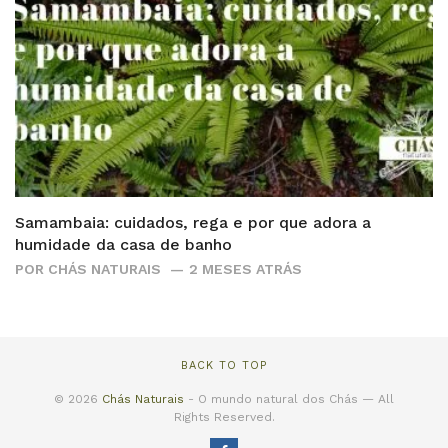
Samambaia: cuidados, rega e por que adora a
humidade da casa de banho
POR
CHÁS NATURAIS
2 MESES ATRÁS
BACK TO TOP
© 2026
Chás Naturais
- O mundo natural dos Chás — All
Rights Reserved.