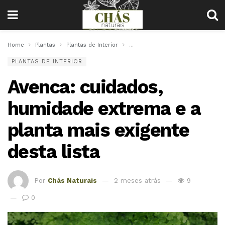
Home
Plantas
Plantas de Interior
Avenca: cuidados, humidade extre
PLANTAS DE INTERIOR
Avenca: cuidados,
humidade extrema e a
planta mais exigente
desta lista
Por
Chás Naturais
2 meses atrás
9
0