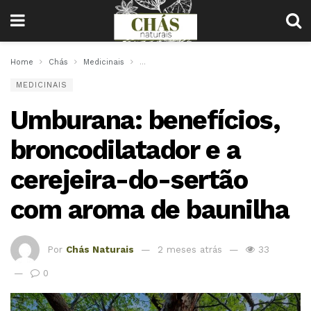
Home
Chás
Medicinais
Umburana: benefícios, broncodilatador e a
MEDICINAIS
Umburana: benefícios,
broncodilatador e a
cerejeira-do-sertão
com aroma de baunilha
Por
Chás Naturais
2 meses atrás
33
0