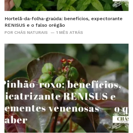
Hortelã-da-folha-graúda: benefícios, expectorante
RENISUS e o falso orégão
POR
CHÁS NATURAIS
1 MÊS ATRÁS