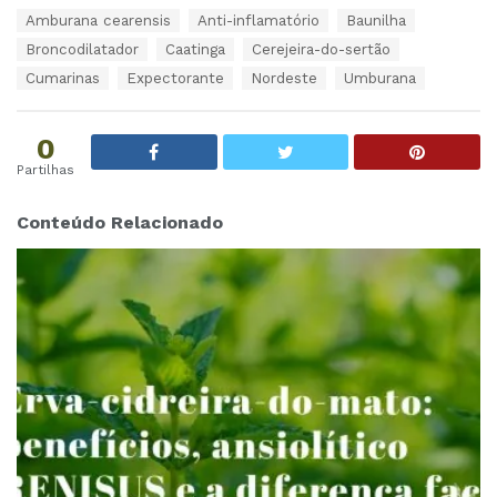
T
Amburana cearensis
Anti-inflamatório
Baunilha
a
Broncodilatador
Caatinga
Cerejeira-do-sertão
g
s
Cumarinas
Expectorante
Nordeste
Umburana
:
0
Partilhas
Conteúdo Relacionado