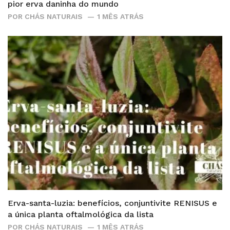
pior erva daninha do mundo
POR
CHÁS NATURAIS
1 MÊS ATRÁS
Erva-santa-luzia: benefícios, conjuntivite RENISUS e
a única planta oftalmológica da lista
POR
CHÁS NATURAIS
1 MÊS ATRÁS