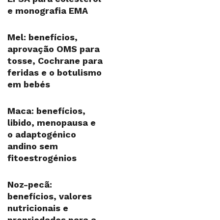
e monografia EMA
Mel: benefícios,
aprovação OMS para
tosse, Cochrane para
feridas e o botulismo
em bebés
Maca: benefícios,
libido, menopausa e
o adaptogénico
andino sem
fitoestrogénios
Noz-pecã:
benefícios, valores
nutricionais e
propriedades para a