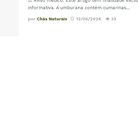
⚠️ Aviso médico: Este artigo tem finalidade excl
informativa. A umburana contém cumarinas…
por
Chás Naturais
12/06/2026
33