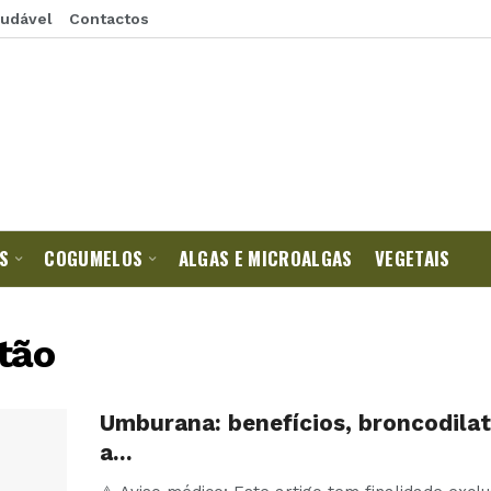
audável
Contactos
S
COGUMELOS
ALGAS E MICROALGAS
VEGETAIS
tão
Umburana: benefícios, broncodila
a…