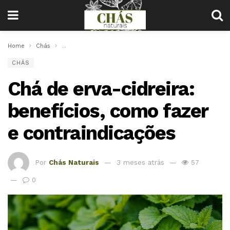
Home
Chás
Chá de erva-cidreira: benefícios, como fazer e contraind
CHÁS
Chá de erva-cidreira:
benefícios, como fazer
e contraindicações
Por
Chás Naturais
3 meses atrás
57
0