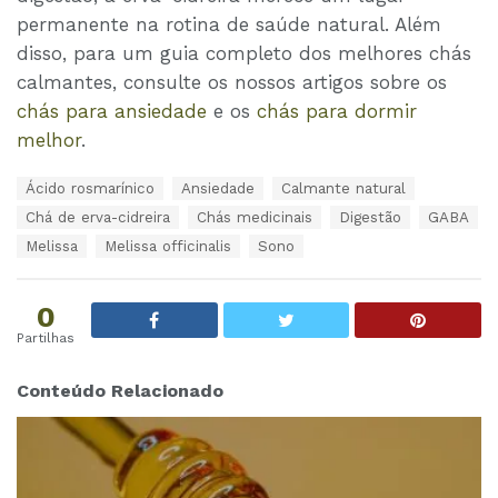
permanente na rotina de saúde natural. Além
disso, para um guia completo dos melhores chás
calmantes, consulte os nossos artigos sobre os
chás para ansiedade
e os
chás para dormir
melhor
.
T
Ácido rosmarínico
Ansiedade
Calmante natural
a
Chá de erva-cidreira
Chás medicinais
Digestão
GABA
g
s
Melissa
Melissa officinalis
Sono
:
0
Partilhas
Conteúdo Relacionado