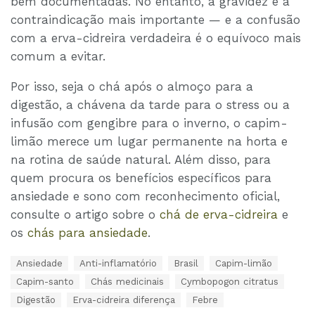
bem documentadas. No entanto, a gravidez é a
contraindicação mais importante — e a confusão
com a erva-cidreira verdadeira é o equívoco mais
comum a evitar.
Por isso, seja o chá após o almoço para a
digestão, a chávena da tarde para o stress ou a
infusão com gengibre para o inverno, o capim-
limão merece um lugar permanente na horta e
na rotina de saúde natural. Além disso, para
quem procura os benefícios específicos para
ansiedade e sono com reconhecimento oficial,
consulte o artigo sobre o
chá de erva-cidreira
e
os
chás para ansiedade
.
T
Ansiedade
Anti-inflamatório
Brasil
Capim-limão
a
Capim-santo
Chás medicinais
Cymbopogon citratus
g
s
Digestão
Erva-cidreira diferença
Febre
: