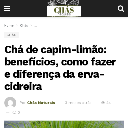
Home
Chás
Chá de capim-limão: benefícios, como fazer e diferença 
CHÁS
Chá de capim-limão:
benefícios, como fazer
e diferença da erva-
cidreira
Por
Chás Naturais
3 meses atrás
44
0