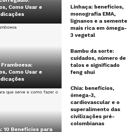
Linhaça: benefícios,
os, Como Usar e
monografia EMA,
ndicações
lignanos e a semente
mais rica em ómega-
3 vegetal
Bambu da sorte:
cuidados, número de
e Framboesa:
talos e significado
os, Como Usar e
feng shui
ndicações
Chia: benefícios,
ómega-3,
cardiovascular e o
superalimento das
civilizações pré-
colombianas
: 10 Benefícios para