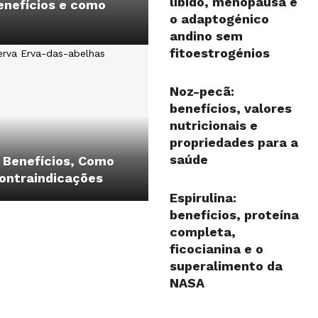
libido, menopausa e
enefícios e como
o adaptogénico
andino sem
fitoestrogénios
Noz-pecã:
benefícios, valores
nutricionais e
propriedades para a
saúde
 Benefícios, Como
Contraindicações
Espirulina:
benefícios, proteína
completa,
ficocianina e o
superalimento da
NASA