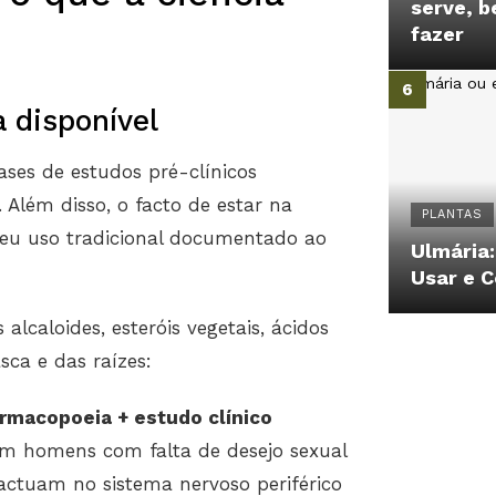
serve, b
fazer
 disponível
es de estudos pré-clínicos
Além disso, o facto de estar na
PLANTAS
 seu uso tradicional documentado ao
Ulmária:
Usar e 
alcaloides, esteróis vegetais, ácidos
sca e das raízes:
armacopoeia + estudo clínico
em homens com falta de desejo sexual
s actuam no sistema nervoso periférico