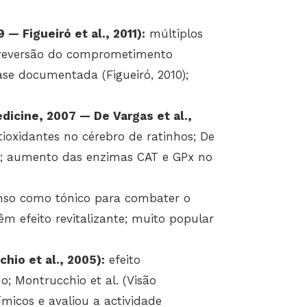
— Figueiró et al., 2011):
múltiplos
reversão do comprometimento
ase documentada (Figueiró, 2010);
edicine, 2007 — De Vargas et al.,
ioxidantes no cérebro de ratinhos; De
ml; aumento das enzimas CAT e GPx no
enso como tónico para combater o
têm efeito revitalizante; muito popular
hio et al., 2005):
efeito
; Montrucchio et al. (Visão
micos e avaliou a actividade