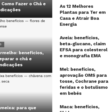
, Como Fazer o Chá e
As 12 Melhores
ndicações
Plantas para Ter em
Casa e Atrair Boa
Energia
Aveia: benefícios,
beta-glucano, claim
S
EFSA para colesterol
rmelho: benefícios,
e monografia EMA
eparar o chá e
indicações
Mel: benefícios,
aprovação OMS para
tosse, Cochrane para
feridas e o botulismo
em bebés
Maca: benefícios,
Ameixa: para que