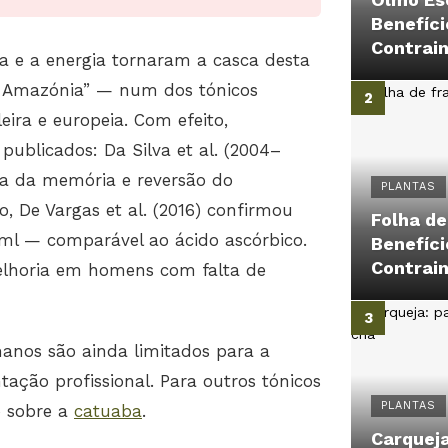
Benefíci
Contrai
a e a energia tornaram a casca desta
 Amazónia” — num dos tónicos
eira e europeia. Com efeito,
publicados: Da Silva et al. (2004–
ia da memória e reversão do
PLANTAS
 De Vargas et al. (2016) confirmou
Folha d
/ml — comparável ao ácido ascórbico.
Benefíci
Contrai
melhoria em homens com falta de
manos são ainda limitados para a
tação profissional. Para outros tónicos
PLANTAS
o sobre a
catuaba
.
Carqueja