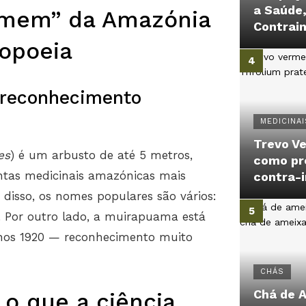
a Saúde
mem” da Amazónia
Contrai
copoeia
e reconhecimento
MEDICINAI
Trevo Ve
es
) é um arbusto de até 5 metros,
como pr
antas medicinais amazónicas mais
contra-
disso, os nomes populares são vários:
or outro lado, a muirapuama está
anos 1920 — reconhecimento muito
CHÁS
Chá de 
o que a ciência