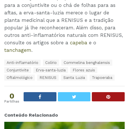
para a conjuntivite ou o chá de folhas para as
aftas, a erva-santa-luzia merece o lugar de
planta medicinal que a RENISUS e a tradição
popular já lhe reconheceram. Além disso, para
outros anti-inflamatórios naturais com RENISUS,
consulte os artigos sobre a
capeba
e o
tanchagem
.
T
Anti-inflamatório
Colírio
Commelina benghalensis
a
Conjuntivite
Erva-santa-luzia
Flores azuis
g
s
Oftalmológico
RENISUS
Santa Luzia
Trapoeraba
:
0
Partilhas
Conteúdo Relacionado