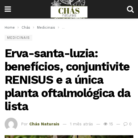
Home
Chás
Medicinais
Erva-santa-luzia: benefícios, conjuntivite R
MEDICINAIS
Erva-santa-luzia:
benefícios, conjuntivite
RENISUS e a única
planta oftalmológica da
lista
Por
Chás Naturais
1 mês atrás
15
0