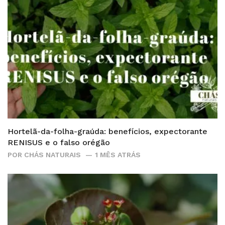
Hortelã-da-folha-graúda: benefícios, expectorante
RENISUS e o falso orégão
POR
CHÁS NATURAIS
1 MÊS ATRÁS