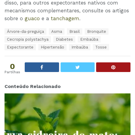
disso, para outros expectorantes nativos com
mecanismos complementares, consulte os artigos
sobre o
guaco
e a
tanchagem
.
T
Árvore-da-preguiça
Asma
Brasil
Bronquite
a
Cecropia polystachya
Diabetes
Embaúba
g
s
Expectorante
Hipertensão
Imbaúba
Tosse
:
0
Partilhas
Conteúdo Relacionado