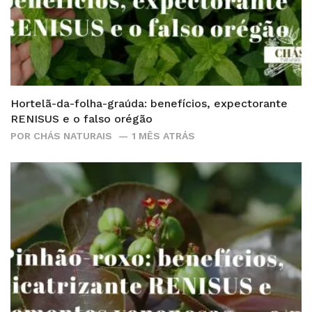
Hortelã-da-folha-graúda: benefícios, expectorante
RENISUS e o falso orégão
POR
CHÁS NATURAIS
1 MÊS ATRÁS