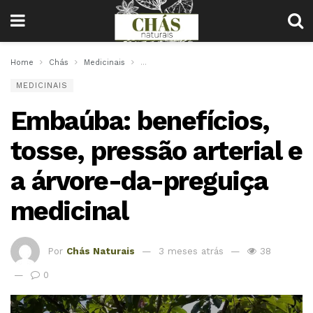
Home
Chás
Medicinais
Embaúba: benefícios, tosse, pressão arteri
MEDICINAIS
Embaúba: benefícios,
tosse, pressão arterial e
a árvore-da-preguiça
medicinal
Por
Chás Naturais
3 meses atrás
38
0