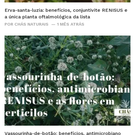
Erva-santa-luzia: benefícios, conjuntivite RENISUS e
a única planta oftalmológica da lista
POR
CHÁS NATURAIS
1 MÊS ATRÁS
Vassourinha-de-botão: benefícios, antimicrobiano