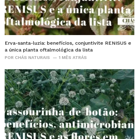
Erva-santa-luzia: benefícios, conjuntivite RENISUS e
a única planta oftalmológica da lista
POR
CHÁS NATURAIS
1 MÊS ATRÁS