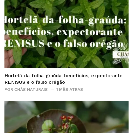
Hortelã-da-folha-graúda: benefícios, expectorante
RENISUS e o falso orégão
POR
CHÁS NATURAIS
1 MÊS ATRÁS