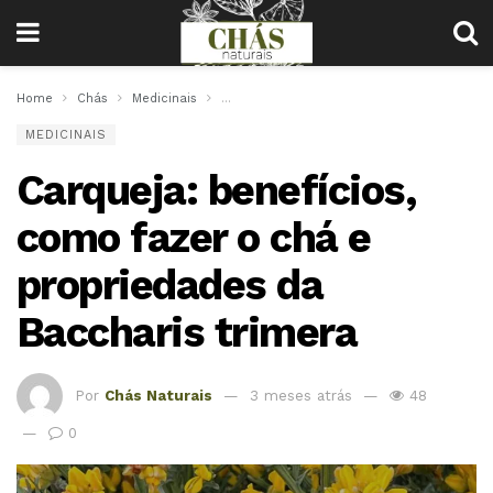
Home
Chás
Medicinais
Carqueja: benefícios, como fazer o chá e 
MEDICINAIS
Carqueja: benefícios,
como fazer o chá e
propriedades da
Baccharis trimera
Por
Chás Naturais
3 meses atrás
48
0