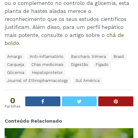
ou o complemento no controlo da glicemia, esta
planta de hastes aladas merece o
reconhecimento que os seus estudos científicos
justificam. Além disso, para um perfil hepático
mais potente, consulte o artigo sobre o
chá de
boldo
.
T
Amargo
Anti-inflamatório
Baccharis trimera
Brasil
a
Carqueja
Chás medicinais
Digestão
Fígado
g
s
Glicemia
Hepatoprotetor
:
Journal of Ethnopharmacology
Sul América
0
Partilhas
Conteúdo Relacionado