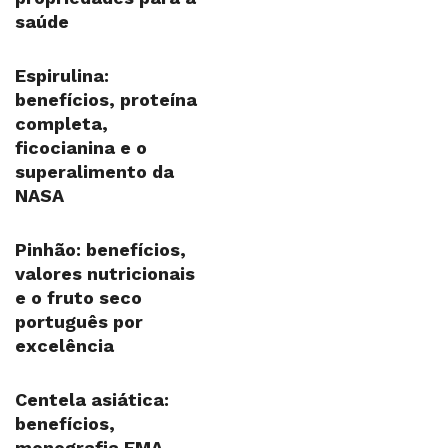
saúde
Espirulina:
benefícios, proteína
completa,
ficocianina e o
superalimento da
NASA
Pinhão: benefícios,
valores nutricionais
e o fruto seco
português por
excelência
Centela asiática:
benefícios,
monografia EMA,