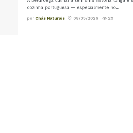
A beldroega culinária tem uma história longa e
cozinha portuguesa — especialmente no
…
por
Chás Naturais
08/05/2026
29