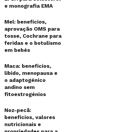
e monografia EMA
Mel: benefícios,
aprovação OMS para
tosse, Cochrane para
feridas e o botulismo
em bebés
Maca: benefícios,
libido, menopausa e
o adaptogénico
andino sem
fitoestrogénios
Noz-pecã:
benefícios, valores
nutricionais e
propriedades para a