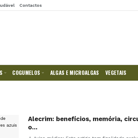
audável
Contactos
S
COGUMELOS
ALGAS E MICROALGAS
VEGETAIS
Alecrim: benefícios, memória, circ
o…