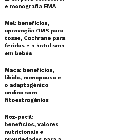
e monografia EMA
Mel: benefícios,
aprovação OMS para
tosse, Cochrane para
feridas e o botulismo
em bebés
Maca: benefícios,
libido, menopausa e
o adaptogénico
andino sem
fitoestrogénios
Noz-pecã:
benefícios, valores
nutricionais e
propriedades para a