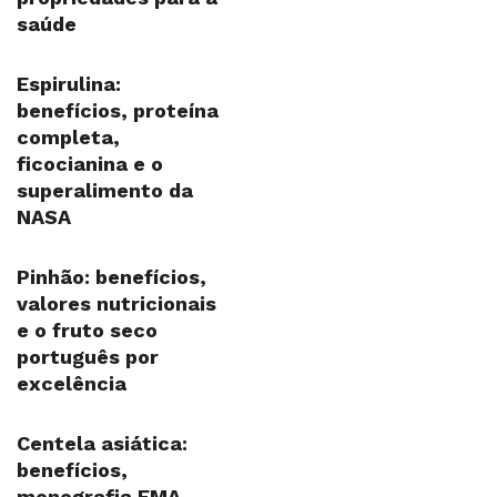
saúde
Espirulina:
benefícios, proteína
completa,
ficocianina e o
superalimento da
NASA
Pinhão: benefícios,
valores nutricionais
e o fruto seco
português por
excelência
Centela asiática:
benefícios,
monografia EMA,