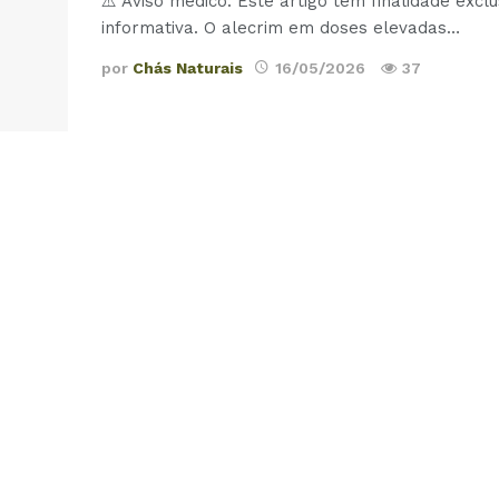
⚠️ Aviso médico: Este artigo tem finalidade excl
informativa. O alecrim em doses elevadas
…
por
Chás Naturais
16/05/2026
37