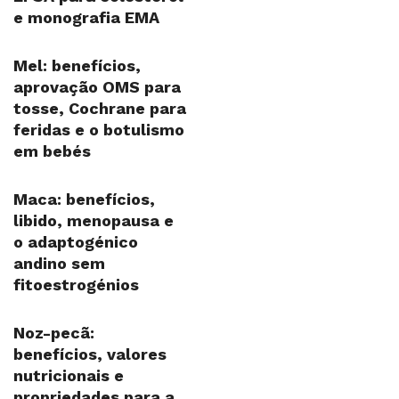
e monografia EMA
Mel: benefícios,
aprovação OMS para
tosse, Cochrane para
feridas e o botulismo
em bebés
Maca: benefícios,
libido, menopausa e
o adaptogénico
andino sem
fitoestrogénios
Noz-pecã:
benefícios, valores
nutricionais e
propriedades para a