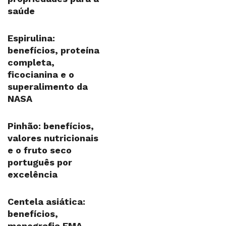
saúde
Espirulina:
benefícios, proteína
completa,
ficocianina e o
superalimento da
NASA
Pinhão: benefícios,
valores nutricionais
e o fruto seco
português por
excelência
Centela asiática:
benefícios,
monografia EMA,