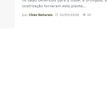
Os saião benefícios para a tosse, a bronquite, a 
cicatrização tornaram esta planta
…
por
Chás Naturais
12/05/2026
35