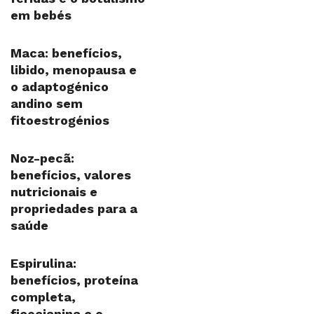
em bebés
Maca: benefícios,
libido, menopausa e
o adaptogénico
andino sem
fitoestrogénios
Noz-pecã:
benefícios, valores
nutricionais e
propriedades para a
saúde
Espirulina:
benefícios, proteína
completa,
ficocianina e o