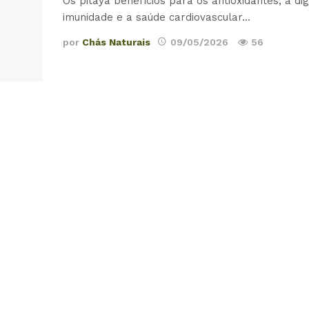
Os pitaya benefícios para os antioxidantes, a di
imunidade e a saúde cardiovascular
…
por
Chás Naturais
09/05/2026
56