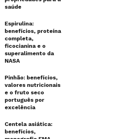
saúde
Espirulina:
benefícios, proteína
completa,
ficocianina e o
superalimento da
NASA
Pinhão: benefícios,
valores nutricionais
e o fruto seco
português por
excelência
Centela asiática:
benefícios,
monografia EMA,