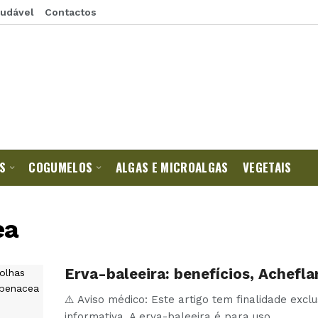
audável
Contactos
S
COGUMELOS
ALGAS E MICROALGAS
VEGETAIS
ea
Erva-baleeira: benefícios, Achefla
⚠️ Aviso médico: Este artigo tem finalidade excl
informativa. A erva-baleeira é para uso
…