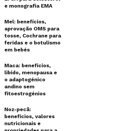
e monografia EMA
Mel: benefícios,
aprovação OMS para
tosse, Cochrane para
feridas e o botulismo
em bebés
Maca: benefícios,
libido, menopausa e
o adaptogénico
andino sem
fitoestrogénios
Noz-pecã:
benefícios, valores
nutricionais e
propriedades para a