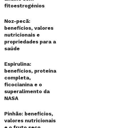
fitoestrogénios
Noz-pecã:
benefícios, valores
nutricionais e
propriedades para a
saúde
Espirulina:
benefícios, proteína
completa,
ficocianina e o
superalimento da
NASA
Pinhão: benefícios,
valores nutricionais
e o fruto seco