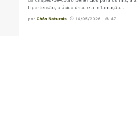
Os chapéu-de-couro benefícios para os rins, a ar
hipertensão, o ácido úrico e a inflamação
…
por
Chás Naturais
14/05/2026
47