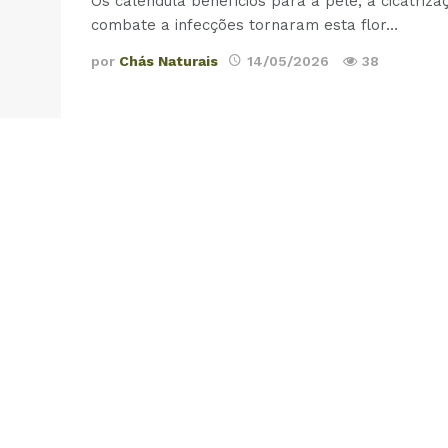
Os calêndula benefícios para a pele, a cicatriza
combate a infecções tornaram esta flor
…
por
Chás Naturais
14/05/2026
38