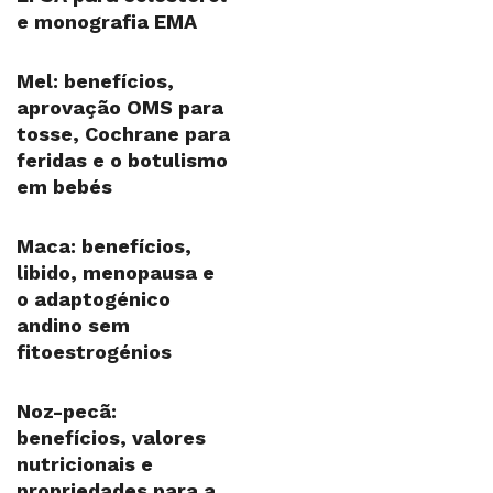
e monografia EMA
Mel: benefícios,
aprovação OMS para
tosse, Cochrane para
feridas e o botulismo
em bebés
Maca: benefícios,
libido, menopausa e
o adaptogénico
andino sem
fitoestrogénios
Noz-pecã:
benefícios, valores
nutricionais e
propriedades para a