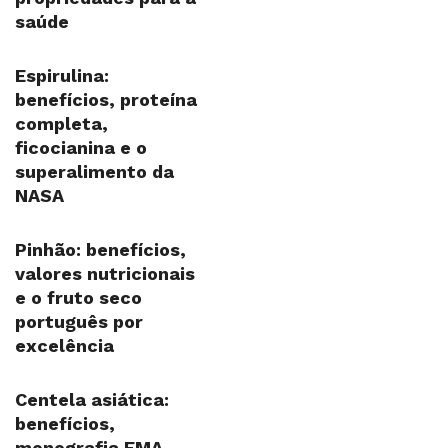
saúde
Espirulina:
benefícios, proteína
completa,
ficocianina e o
superalimento da
NASA
Pinhão: benefícios,
valores nutricionais
e o fruto seco
português por
excelência
Centela asiática:
benefícios,
monografia EMA,