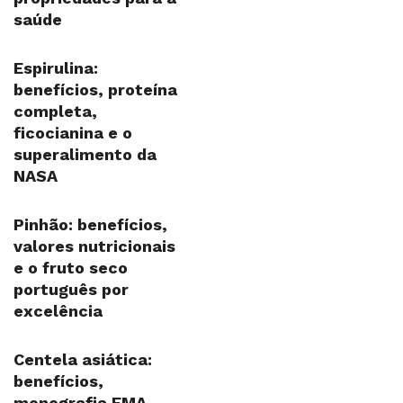
saúde
Espirulina:
benefícios, proteína
completa,
ficocianina e o
superalimento da
NASA
Pinhão: benefícios,
valores nutricionais
e o fruto seco
português por
excelência
Centela asiática:
benefícios,
monografia EMA,