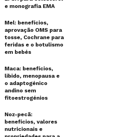
e monografia EMA
Mel: benefícios,
aprovação OMS para
tosse, Cochrane para
feridas e o botulismo
em bebés
Maca: benefícios,
libido, menopausa e
o adaptogénico
andino sem
fitoestrogénios
Noz-pecã:
benefícios, valores
nutricionais e
propriedades para a