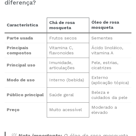
diferença?
Óleo de rosa
Chá de rosa
Característica
mosqueta
mosqueta
Parte usada
Frutos secos
Sementes
Principais
Vitamina C,
Ácido linoléico,
compostos
flavonoides
vitamina A
Imunidade,
Pele, estrias,
Principal uso
articulações
cicatrizes
Externo
Modo de uso
Interno (bebida)
(aplicação tópica)
Beleza e
Público principal
Saúde geral
cuidados da pele
Moderado a
Preço
Muito acessível
elevado
💡
Nota importante:
O óleo de rosa mosqueta